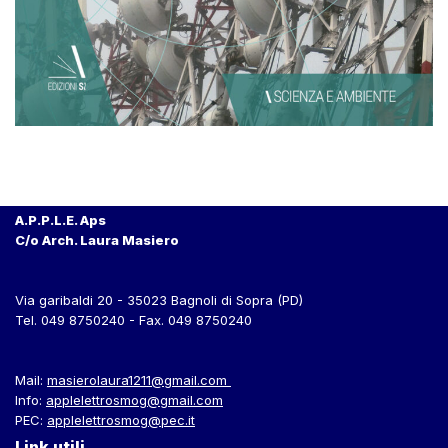
A.P.P.L.E. Aps
C/o Arch. Laura Masiero
Via garibaldi 20 - 35023 Bagnoli di Sopra (PD)
Tel. 049 8750240 - Fax. 049 8750240
Mail:
masierolaura1211@gmail.com
Info:
applelettrosmog@gmail.com
PEC:
applelettrosmog@pec.it
Link utili