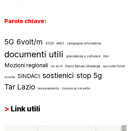
Parole chiave
:
5G
6volt/m
2026
ANCI
campagna informativa
documenti utili
gravidanza e cellulare
libri
Mozioni regionali
no wi-fi
Piano Banda Ultralarga
raccolta fondi
sostienici
stop 5g
SINDACI
scuola
Tar Lazio
tesseramento
tumore al cervello
>
Link utili