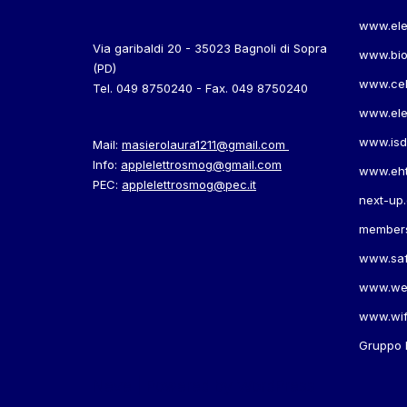
www.elett
Via garibaldi 20 - 35023 Bagnoli di Sopra
www.bioi
(PD)
www.cel
Tel. 049 8750240 - Fax. 049 8750240
www.ele
www.isde
Mail:
masierolaura1211@gmail.com
Info:
applelettrosmog@gmail.com
www.eht
PEC:
applelettrosmog@pec.it
next-up.
members
www.sa
www.weep
www.wif
Gruppo 
Neve
| Powered by
WordPress