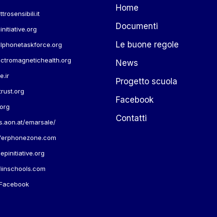
Home
rosensibili.it
Documenti
nitiative.org
Le buone regole
lphonetaskforce.org
ctromagnetichealth.org
News
.ir
Progetto scuola
rust.org
Facebook
org
Contatti
.aon.at/emarsale/
ferphonezone.com
initiative.org
iinschools.com
Facebook