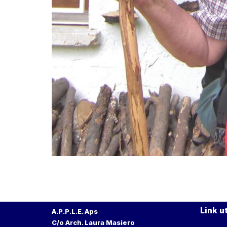
Link ut
A.P.P.L.E. Aps
C/o Arch. Laura Masiero