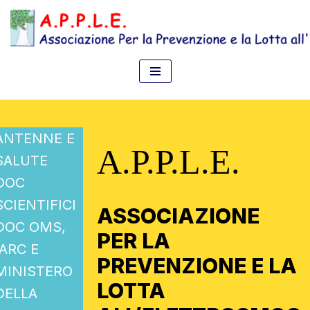
Vai
al
contenuto
ANTENNE E
A.P.P.L.E.
SALUTE
DOC
SCIENTIFICI
ASSOCIAZIONE
DOC OMS,
PER LA
IARC E
PREVENZIONE E LA
MINISTERO
LOTTA
DELLA