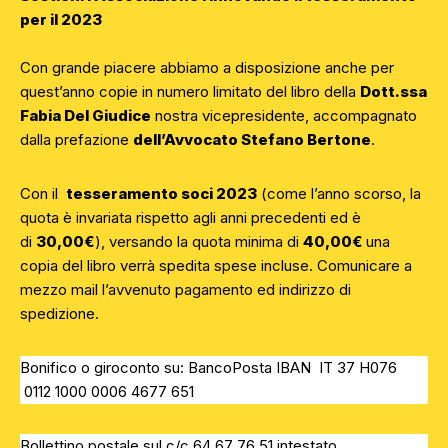
per il 2023
Con grande piacere abbiamo a disposizione anche per
quest’anno copie in numero limitato del libro della
Dott.ssa
Fabia Del Giudice
nostra vicepresidente, accompagnato
dalla prefazione
dell’Avvocato Stefano Bertone
.
Con il
tesseramento soci 2023
(come l’anno scorso, la
quota è invariata rispetto agli anni precedenti ed è
di
30,00€
), versando la quota minima di
40,00€
una
copia del libro verrà spedita spese incluse. Comunicare a
mezzo mail l’avvenuto pagamento ed indirizzo di
spedizione.
Bonifico o giroconto su: BancoPosta IBAN IT 37 H076
0112 1000 0006 4677 651
Bollettino postale sul c/c 64 67 76 51 intestato