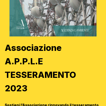
Associazione
A.P.P.L.E
TESSERAMENTO
2023
Sostieni l’Associazione rinnovando il tesseramento