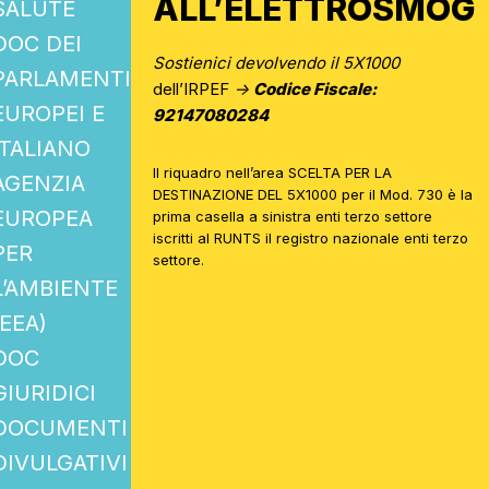
ALL’ELETTROSMOG
SALUTE
DOC DEI
Sostienici devolvendo il 5X1000
PARLAMENTI
dell’IRPEF
->
Codice Fiscale:
EUROPEI E
92147080284
ITALIANO
Il riquadro nell’area SCELTA PER LA
AGENZIA
DESTINAZIONE DEL 5X1000 per il Mod. 730 è la
EUROPEA
prima casella a sinistra enti terzo settore
iscritti al RUNTS il registro nazionale enti terzo
PER
settore.
L’AMBIENTE
(EEA)
DOC
GIURIDICI
DOCUMENTI
DIVULGATIVI