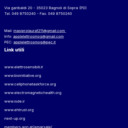
Via garibaldi 20 - 35023 Bagnoli di Sopra (PD)
Tel. 049 8750240 - Fax. 049 8750240
Mail:
masierolaura1211@gmail.com
Info:
applelettrosmog@gmail.com
PEC:
applelettrosmog@pec.it
Link utili
www.elettrosensibili.it
www.bioinitiative.org
www.cellphonetaskforce.org
www.electromagnetichealth.org
www.isde.ir
www.ehtrust.org
next-up.org
members.aon.at/emarsale/