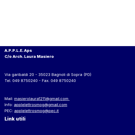
A.P.P.L.E. Aps
C/o Arch. Laura Masiero
Via garibaldi 20 - 35023 Bagnoli di Sopra (PD)
Tel. 049 8750240 - Fax. 049 8750240
Mail:
masierolaura1211@gmail.com
Info:
applelettrosmog@gmail.com
PEC:
applelettrosmog@pec.it
Link utili